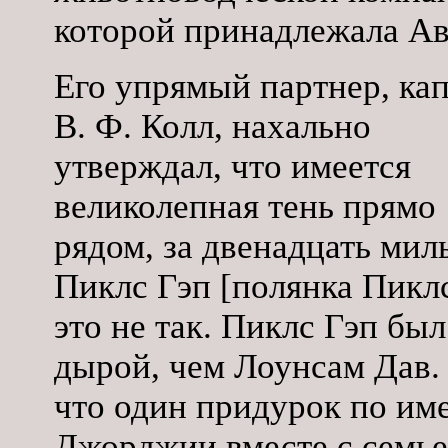
которой принадлежала Ав
Его упрямый партнер, ка
В. Ф. Колл, нахально
утверждал, что имеется
великолепная тень прямо
рядом, за двенадцать миль
Пиклс Гэп [полянка Пиклс
это не так. Пиклс Гэп бы
дырой, чем Лоунсам Дав. 
что один придурок по им
Джорджии вместе с семье