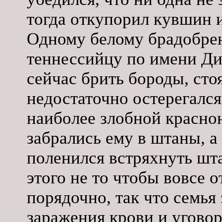
тогда откупорил кувшин и
Одному белому брадобрею
теннессийцу по имени Ди
сейчас брить бороды, сто
недостаточно остерегался
наиболее злобной красно
забрались ему в штаны, а
поленился встряхнуть шта
этого не то чтобы вовсе 
порядочно, так что семья
заражения крови и угово