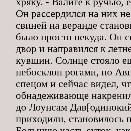
хряку. - Валите к ручью, 
Он рассердился на них не 
свиней на веранде станов
было просто некуда. Он 
двор и направился к летн
кувшин. Солнце стояло ещ
небосклон рогами, но Ав
спецом и сейчас видел, чт
обнадеживающе накренили
до Лоунсам Дав[одинокий 
приходили, становилось 
Большую часть суток, как