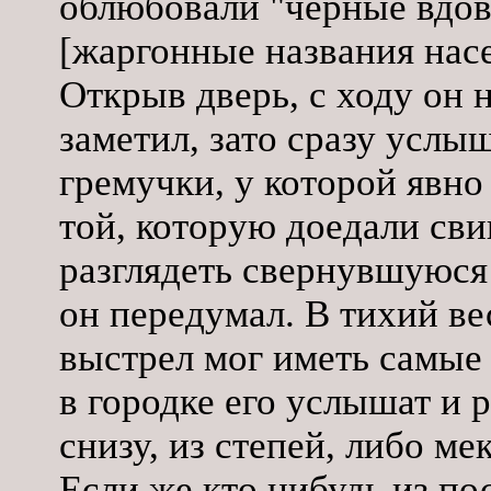
облюбовали "черные вдов
[жаргонные названия нас
Открыв дверь, с ходу он 
заметил, зато сразу услы
гремучки, у которой явно
той, которую доедали сви
разглядеть свернувшуюся 
он передумал. В тихий в
выстрел мог иметь самые
в городке его услышат и 
снизу, из степей, либо м
Если же кто нибудь из по